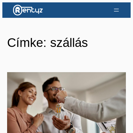
Ugrás
a
tartalomhoz
Címke:
szállás