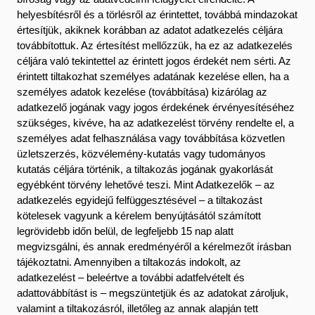
helyesbítésről és a törlésről az érintettet, továbbá mindazokat
értesítjük, akiknek korábban az adatot adatkezelés céljára
továbbítottuk. Az értesítést mellőzzük, ha ez az adatkezelés
céljára való tekintettel az érintett jogos érdekét nem sérti. Az
érintett tiltakozhat személyes adatának kezelése ellen, ha a
személyes adatok kezelése (továbbítása) kizárólag az
adatkezelő jogának vagy jogos érdekének érvényesítéséhez
szükséges, kivéve, ha az adatkezelést törvény rendelte el, a
személyes adat felhasználása vagy továbbítása közvetlen
üzletszerzés, közvélemény-kutatás vagy tudományos
kutatás céljára történik, a tiltakozás jogának gyakorlását
egyébként törvény lehetővé teszi. Mint Adatkezelők – az
adatkezelés egyidejű felfüggesztésével – a tiltakozást
kötelesek vagyunk a kérelem benyújtásától számított
legrövidebb időn belül, de legfeljebb 15 nap alatt
megvizsgálni, és annak eredményéről a kérelmezőt írásban
tájékoztatni. Amennyiben a tiltakozás indokolt, az
adatkezelést – beleértve a további adatfelvételt és
adattovábbítást is – megszüntetjük és az adatokat zároljuk,
valamint a tiltakozásról, illetőleg az annak alapján tett