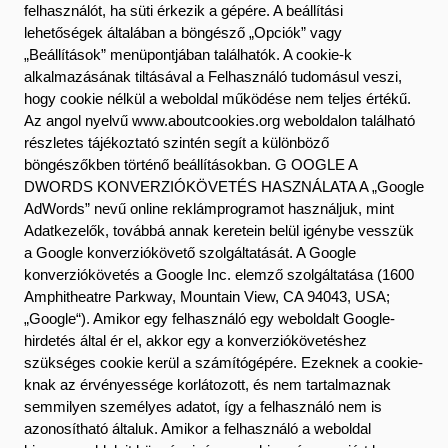
felhasználót, ha süti érkezik a gépére. A beállítási
lehetőségek általában a böngésző „Opciók” vagy
„Beállítások” menüpontjában találhatók. A cookie-k
alkalmazásának tiltásával a Felhasználó tudomásul veszi,
hogy cookie nélkül a weboldal működése nem teljes értékű.
Az angol nyelvű www.aboutcookies.org weboldalon található
részletes tájékoztató szintén segít a különböző
böngészőkben történő beállításokban. G OOGLE A
DWORDS KONVERZIÓKÖVETÉS HASZNÁLATA A „Google
AdWords” nevű online reklámprogramot használjuk, mint
Adatkezelők, továbbá annak keretein belül igénybe vesszük
a Google konverziókövető szolgáltatását. A Google
konverziókövetés a Google Inc. elemző szolgáltatása (1600
Amphitheatre Parkway, Mountain View, CA 94043, USA;
„Google“). Amikor egy felhasználó egy weboldalt Google-
hirdetés által ér el, akkor egy a konverziókövetéshez
szükséges cookie kerül a számítógépére. Ezeknek a cookie-
knak az érvényessége korlátozott, és nem tartalmaznak
semmilyen személyes adatot, így a felhasználó nem is
azonosítható általuk. Amikor a felhasználó a weboldal