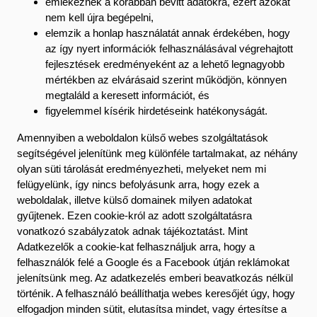
emlékeznek a korábban bevitt adatokra, ezért azokat
nem kell újra begépelni,
elemzik a honlap használatát annak érdekében, hogy
az így nyert információk felhasználásával végrehajtott
fejlesztések eredményeként az a lehető legnagyobb
mértékben az elvárásaid szerint működjön, könnyen
megtaláld a keresett információt, és
figyelemmel kísérik hirdetéseink hatékonyságát.
Amennyiben a weboldalon külső webes szolgáltatások
segítségével jelenítünk meg különféle tartalmakat, az néhány
olyan süti tárolását eredményezheti, melyeket nem mi
felügyelünk, így nincs befolyásunk arra, hogy ezek a
weboldalak, illetve külső domainek milyen adatokat
gyűjtenek. Ezen cookie-król az adott szolgáltatásra
vonatkozó szabályzatok adnak tájékoztatást. Mint
Adatkezelők a cookie-kat felhasználjuk arra, hogy a
felhasználók felé a Google és a Facebook útján reklámokat
jelenítsünk meg. Az adatkezelés emberi beavatkozás nélkül
történik. A felhasználó beállíthatja webes keresőjét úgy, hogy
elfogadjon minden sütit, elutasítsa mindet, vagy értesítse a