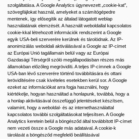
szolgáltatása. A Google Analytics úgynevezett „cookie-kat”,
szövegfájlokat használ, amelyeket a számítógépedre
mentenek, így elősegítik az általad látogatott weblap
használatának elemzését. A használt weboldallal kapcsolatos
cookie-kkal létrehozott információk rendszerint a Google
egyik USA-beli szerverére kerülnek és tárolódnak. Az IP-
anonimizálás weboldali aktiválásával a Google az IP-címet
az Európai Unió tagállamain belül vagy az Európai
Gazdasági Térségről szóló megállapodásban részes más
államokban előzőleg megrövidíti. A teljes IP-címnek a Google
USA-ban lévő szerverére történő továbbítására és ottani
lerövidítésére csak kivételes esetekben kerül sor. A Google
ezeket az információkat arra fogja használni, hogy
kiértékelje, hogyan használtad a honlapunk, továbbá, hogy a
a honlap aktivitásával összefüggő jelentéseket készítsen,
valamint, hogy a weboldal- és az internethasználattal
kapcsolatos további szolgáltatásokat teljesítsen. A Google
Analytics keretein belül a böngésződ által továbbított IP-címet
nem vezeti össze a Google más adataival. A cookie-k
tárolását a böngésződ megfelelő beállításával