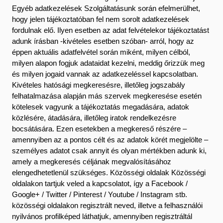
Egyéb adatkezelések Szolgáltatásunk során efelmerülhet,
hogy jelen tájékoztatóban fel nem sorolt adatkezelések
fordulnak elő. Ilyen esetben az adat felvételekor tájékoztatást
adunk írásban -kivételes esetben szóban- arról, hogy az
éppen aktuális adatfelvétel során miként, milyen célból,
milyen alapon fogjuk adataidat kezelni, meddig őrizzük meg
és milyen jogaid vannak az adatkezeléssel kapcsolatban.
Kivételes hatósági megkeresésre, illetőleg jogszabály
felhatalmazása alapján más szervek megkeresése esetén
kötelesek vagyunk a tájékoztatás megadására, adatok
közlésére, átadására, illetőleg iratok rendelkezésre
bocsátására. Ezen esetekben a megkereső részére –
amennyiben az a pontos célt és az adatok körét megjelölte –
személyes adatot csak annyit és olyan mértékben adunk ki,
amely a megkeresés céljának megvalósításához
elengedhetetlenül szükséges. Közösségi oldalak Közösségi
oldalakon tartjuk veled a kapcsolatot, így a Facebook /
Google+ / Twitter / Pinterest / Youtube / Instagram stb.
közösségi oldalakon regisztrált neved, illetve a felhasználói
nyilvános profilképed láthatjuk, amennyiben regisztráltál