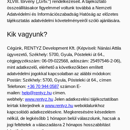
XLVIII. törvény („Grtv.”) rendelkezéseit. A tájékoztató
összeállításakor figyelmmel voltunk továbbá a Nemzeti
Adatvédelmi és Információszabadság Hatóság az előzetes
tájékoztatás adatvédelmi követelményeiről szóló ajánlására.
Kik vagyunk?
Cégünk, RENTYZ Development Kft. (Képviseli: Nánási Attila
ügyvezető, Székhely: 5700, Gyula, Pósteleki út 64.,
cégjegyzékszám: 06-09-022568, adószám: 25497546-2-06),
mint adatkezelő, elérhető a következőkben említett
adatvédelmi jogokkal kapcsolatban az alábbi módokon:
Postán: Székhely: 5700, Gyula, Pósteleki út 64., címen
Telefonon:
+36 70 944 0587
számon E-
mailen:
help@rentyz.hu
címen.
webhely:
www.rentyz.hu
Jelen adatkezelési tájékoztatóban
leírtak kiterjednek a
www.rentyz.hu
weboldalunkhoz
kapcsolódó adatkezelésekre. Megkeresésére késedelem
nélkül, de legkésőbb 1 hónapon belül válaszolunk, hacsak a
jogi feltételek a válaszadásra 2 hónapos hosszabbítást