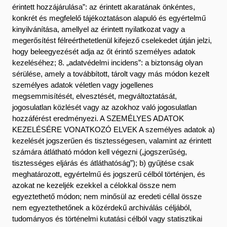
érintett hozzájárulása”: az érintett akaratának önkéntes,
konkrét és megfelelő tájékoztatáson alapuló és egyértelmű
kinyilvánítása, amellyel az érintett nyilatkozat vagy a
megerősítést félreérthetetlenül kifejező cselekedet útján jelzi,
hogy beleegyezését adja az őt érintő személyes adatok
kezeléséhez; 8. „adatvédelmi incidens”: a biztonság olyan
sérülése, amely a továbbított, tárolt vagy más módon kezelt
személyes adatok véletlen vagy jogellenes
megsemmisítését, elvesztését, megváltoztatását,
jogosulatlan közlését vagy az azokhoz való jogosulatlan
hozzáférést eredményezi. A SZEMÉLYES ADATOK
KEZELÉSÉRE VONATKOZÓ ELVEK A személyes adatok a)
kezelését jogszerűen és tisztességesen, valamint az érintett
számára átlátható módon kell végezni („jogszerűség,
tisztességes eljárás és átláthatóság”); b) gyűjtése csak
meghatározott, egyértelmű és jogszerű célból történjen, és
azokat ne kezeljék ezekkel a célokkal össze nem
egyeztethető módon; nem minősül az eredeti céllal össze
nem egyeztethetőnek a közérdekű archiválás céljából,
tudományos és történelmi kutatási célból vagy statisztikai