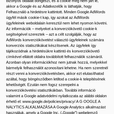
bizonyos oldalait böngészi, és a cookie még nem járt le,
akkor a Google és az Adatkezelők is láthatják, hogy
Felhasználó a hirdetésre kattintott. Minden Google AdWords
ügyfél másik cookie-t kap, így azokat az AdWords
ügyfeleinek weboldalain keresztül nem lehet nyomon követni.
Az információk – melyeket a konverziókövető cookie-k
segítségével szereztek – azt a célt szolgálják, hogy az
AdWords konverziókövetést választó ügyfeleinek számára
konverziós statisztikákat készítsenek. Az ügyfelek így
tájékozódnak a hirdetésükre kattintó és konverziókövető
címkével ellátott oldalra továbbított felhasználók számáról.
Azonban olyan információkhoz nem jutnak hozzá, melyekkel
bármelyik felhasználót azonosítani lehetne. Ha nem szeretnél
részt venni a konverziókövetésben, akkor ezt elutasíthatod
azáltal, hogy böngésződben letiltod a cookie-k telepítésének
lehetőségét. Ezután nem fogsz szerepelni a
konverziókövetési statisztikákban. További információ
valamint a Google adatvédelmi nyilatkozata az alábbi oldalon
érhető el: www.google.de/policies/privacy/ A G OOGLE A
NALYTICS ALKALMAZÁSA A Google Analytics alkalmazást
használjuk, amely a Google Inc. („Google”) webelemző