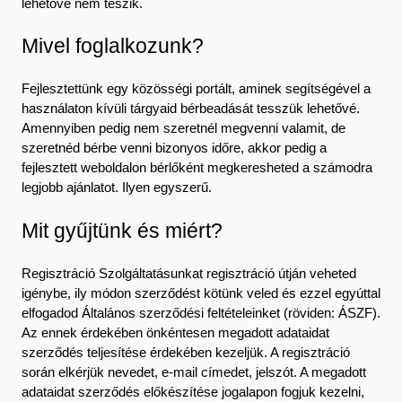
lehetővé nem teszik.
Mivel foglalkozunk?
Fejlesztettünk egy közösségi portált, aminek segítségével a
használaton kívüli tárgyaid bérbeadását tesszük lehetővé.
Amennyiben pedig nem szeretnél megvenni valamit, de
szeretnéd bérbe venni bizonyos időre, akkor pedig a
fejlesztett weboldalon bérlőként megkeresheted a számodra
legjobb ajánlatot. Ilyen egyszerű.
Mit gyűjtünk és miért?
Regisztráció Szolgáltatásunkat regisztráció útján veheted
igénybe, ily módon szerződést kötünk veled és ezzel egyúttal
elfogadod Általános szerződési feltételeinket (röviden: ÁSZF).
Az ennek érdekében önkéntesen megadott adataidat
szerződés teljesítése érdekében kezeljük. A regisztráció
során elkérjük nevedet, e-mail címedet, jelszót. A megadott
adataidat szerződés előkészítése jogalapon fogjuk kezelni,