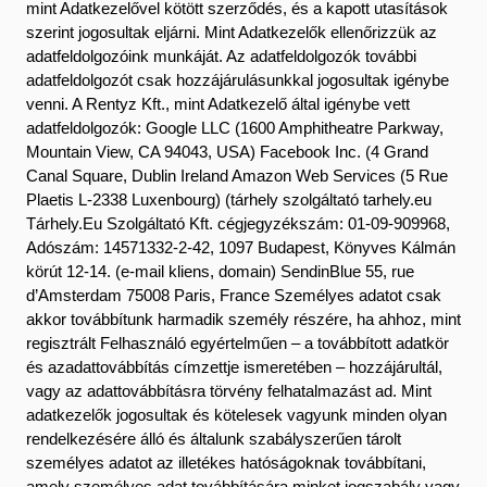
mint Adatkezelővel kötött szerződés, és a kapott utasítások
szerint jogosultak eljárni. Mint Adatkezelők ellenőrizzük az
adatfeldolgozóink munkáját. Az adatfeldolgozók további
adatfeldolgozót csak hozzájárulásunkkal jogosultak igénybe
venni. A Rentyz Kft., mint Adatkezelő által igénybe vett
adatfeldolgozók: Google LLC (1600 Amphitheatre Parkway,
Mountain View, CA 94043, USA) Facebook Inc. (4 Grand
Canal Square, Dublin Ireland Amazon Web Services (5 Rue
Plaetis L-2338 Luxenbourg) (tárhely szolgáltató tarhely.eu
Tárhely.Eu Szolgáltató Kft. cégjegyzékszám: 01-09-909968,
Adószám: 14571332-2-42, 1097 Budapest, Könyves Kálmán
körút 12-14. (e-mail kliens, domain) SendinBlue 55, rue
d’Amsterdam 75008 Paris, France Személyes adatot csak
akkor továbbítunk harmadik személy részére, ha ahhoz, mint
regisztrált Felhasználó egyértelműen – a továbbított adatkör
és azadattovábbítás címzettje ismeretében – hozzájárultál,
vagy az adattovábbításra törvény felhatalmazást ad. Mint
adatkezelők jogosultak és kötelesek vagyunk minden olyan
rendelkezésére álló és általunk szabályszerűen tárolt
személyes adatot az illetékes hatóságoknak továbbítani,
amely személyes adat továbbítására minket jogszabály vagy