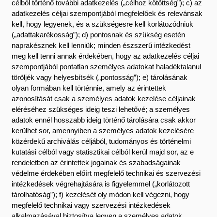
célból történő további adatkezelés („célhoz kötöttség”); c) az
adatkezelés céljai szempontjából megfelelőek és relevánsak
kell, hogy legyenek, és a szükségesre kell korlátozódniuk
(„adattakarékosság”); d) pontosnak és szükség esetén
naprakésznek kell lenniük; minden észszerű intézkedést
meg kell tenni annak érdekében, hogy az adatkezelés céljai
szempontjából pontatlan személyes adatokat haladéktalanul
töröljék vagy helyesbítsék („pontosság”); e) tárolásának
olyan formában kell történnie, amely az érintettek
azonosítását csak a személyes adatok kezelése céljainak
eléréséhez szükséges ideig teszi lehetővé; a személyes
adatok ennél hosszabb ideig történő tárolására csak akkor
kerülhet sor, amennyiben a személyes adatok kezelésére
közérdekű archiválás céljából, tudományos és történelmi
kutatási célból vagy statisztikai célból kerül majd sor, az e
rendeletben az érintettek jogainak és szabadságainak
védelme érdekében előírt megfelelő technikai és szervezési
intézkedések végrehajtására is figyelemmel („korlátozott
tárolhatóság”); f) kezelését oly módon kell végezni, hogy
megfelelő technikai vagy szervezési intézkedések
alkalmazásával biztosítva legyen a személyes adatok