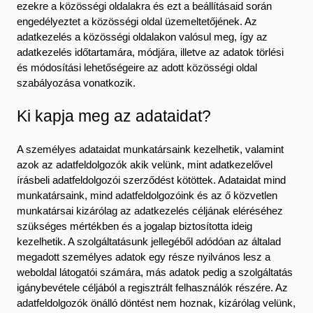
ezekre a közösségi oldalakra és ezt a beállításaid során
engedélyeztet a közösségi oldal üzemeltetőjének. Az
adatkezelés a közösségi oldalakon valósul meg, így az
adatkezelés időtartamára, módjára, illetve az adatok törlési
és módosítási lehetőségeire az adott közösségi oldal
szabályozása vonatkozik.
Ki kapja meg az adataidat?
A személyes adataidat munkatársaink kezelhetik, valamint
azok az adatfeldolgozók akik velünk, mint adatkezelővel
írásbeli adatfeldolgozói szerződést kötöttek. Adataidat mind
munkatársaink, mind adatfeldolgozóink és az ő közvetlen
munkatársai kizárólag az adatkezelés céljának eléréséhez
szükséges mértékben és a jogalap biztosította ideig
kezelhetik. A szolgáltatásunk jellegéből adódóan az általad
megadott személyes adatok egy része nyilvános lesz a
weboldal látogatói számára, más adatok pedig a szolgáltatás
igánybevétele céljából a regisztrált felhasználók részére. Az
adatfeldolgozók önálló döntést nem hoznak, kizárólag velünk,