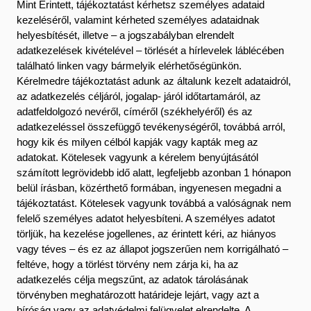
Mint Érintett, tájékoztatást kérhetsz személyes adataid
kezeléséről, valamint kérheted személyes adataidnak
helyesbítését, illetve – a jogszabályban elrendelt
adatkezelések kivételével – törlését a hírlevelek láblécében
található linken vagy bármelyik elérhetőségünkön.
Kérelmedre tájékoztatást adunk az általunk kezelt adataidról,
az adatkezelés céljáról, jogalap- járól időtartamáról, az
adatfeldolgozó nevéről, címéről (székhelyéről) és az
adatkezeléssel összefüggő tevékenységéről, továbbá arról,
hogy kik és milyen célból kapják vagy kapták meg az
adatokat. Kötelesek vagyunk a kérelem benyújtásától
számított legrövidebb idő alatt, legfeljebb azonban 1 hónapon
belül írásban, közérthető formában, ingyenesen megadni a
tájékoztatást. Kötelesek vagyunk továbbá a valóságnak nem
felelő személyes adatot helyesbíteni. A személyes adatot
törljük, ha kezelése jogellenes, az érintett kéri, az hiányos
vagy téves – és ez az állapot jogszerűen nem korrigálható –
feltéve, hogy a törlést törvény nem zárja ki, ha az
adatkezelés célja megszűnt, az adatok tárolásának
törvényben meghatározott határideje lejárt, vagy azt a
bíróság vagy az adatvédelmi felügyelet elrendelte. A