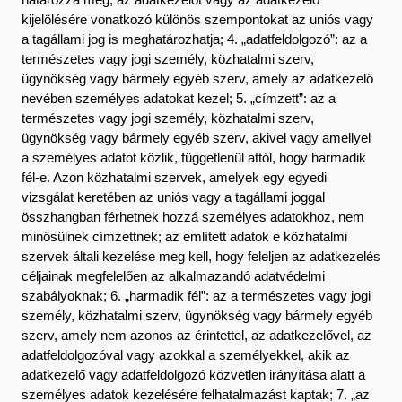
kijelölésére vonatkozó különös szempontokat az uniós vagy
a tagállami jog is meghatározhatja; 4. „adatfeldolgozó”: az a
természetes vagy jogi személy, közhatalmi szerv,
ügynökség vagy bármely egyéb szerv, amely az adatkezelő
nevében személyes adatokat kezel; 5. „címzett”: az a
természetes vagy jogi személy, közhatalmi szerv,
ügynökség vagy bármely egyéb szerv, akivel vagy amellyel
a személyes adatot közlik, függetlenül attól, hogy harmadik
fél-e. Azon közhatalmi szervek, amelyek egy egyedi
vizsgálat keretében az uniós vagy a tagállami joggal
összhangban férhetnek hozzá személyes adatokhoz, nem
minősülnek címzettnek; az említett adatok e közhatalmi
szervek általi kezelése meg kell, hogy feleljen az adatkezelés
céljainak megfelelően az alkalmazandó adatvédelmi
szabályoknak; 6. „harmadik fél”: az a természetes vagy jogi
személy, közhatalmi szerv, ügynökség vagy bármely egyéb
szerv, amely nem azonos az érintettel, az adatkezelővel, az
adatfeldolgozóval vagy azokkal a személyekkel, akik az
adatkezelő vagy adatfeldolgozó közvetlen irányítása alatt a
személyes adatok kezelésére felhatalmazást kaptak; 7. „az