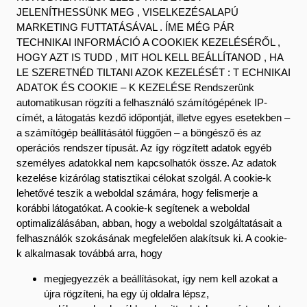
JELENÍTHESSÜNK MEG , VISELKEZÉSALAPÚ
MARKETING FUTTATÁSÁVAL . ÍME MÉG PÁR
TECHNIKAI INFORMÁCIÓ A COOKIEK KEZELÉSÉRŐL ,
HOGY AZT IS TUDD , MIT HOL KELL BEÁLLÍTANOD , HA
LE SZERETNÉD TILTANI AZOK KEZELÉSÉT : T ECHNIKAI
ADATOK ÉS COOKIE – K KEZELÉSE Rendszerünk
automatikusan rögzíti a felhasználó számítógépének IP-
címét, a látogatás kezdő időpontját, illetve egyes esetekben –
a számítógép beállításától függően – a böngésző és az
operációs rendszer típusát. Az így rögzített adatok egyéb
személyes adatokkal nem kapcsolhatók össze. Az adatok
kezelése kizárólag statisztikai célokat szolgál. A cookie-k
lehetővé teszik a weboldal számára, hogy felismerje a
korábbi látogatókat. A cookie-k segítenek a weboldal
optimalizálásában, abban, hogy a weboldal szolgáltatásait a
felhasználók szokásának megfelelően alakítsuk ki. A cookie-
k alkalmasak továbbá arra, hogy
megjegyezzék a beállításokat, így nem kell azokat a
újra rögzíteni, ha egy új oldalra lépsz,