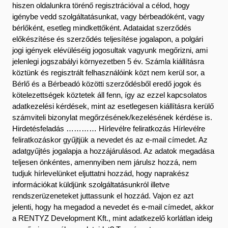
hiszen oldalunkra törénő regisztrációval a célod, hogy
igénybe vedd szolgáltatásunkat, vagy bérbeadóként, vagy
bérlőként, esetleg mindkettőként. Adataidat szerződés
előkészítése és szerződés teljesítése jogalapon, a polgári
jogi igények elévüléséig jogosultak vagyunk megőrizni, ami
jelenlegi jogszabályi környezetben 5 év. Számla kiállításra
köztünk és regisztrált felhasználóink közt nem kerül sor, a
Bérlő és a Bérbeadó közötti szerződésből eredő jogok és
kötelezettségek köztetek áll fenn, így az ezzel kapcsolatos
adatkezelési kérdések, mint az esetlegesen kiállításra kerülő
számviteli bizonylat megőrzésének/kezelésének kérdése is.
Hirdetésfeladás ………… Hírlevélre feliratkozás Hírlevélre
feliratkozáskor gyűjtjük a nevedet és az e-mail címedet. Az
adatgyűjtés jogalapja a hozzájárulásod. Az adatok megadása
teljesen önkéntes, amennyiben nem járulsz hozzá, nem
tudjuk hírlevelünket eljuttatni hozzád, hogy naprakész
információkat küldjünk szolgáltatásunkról illetve
rendszerüzeneteket juttassunk el hozzád. Vajon ez azt
jelenti, hogy ha megadod a nevedet és e-mail címedet, akkor
a RENTYZ Development Kft., mint adatkezelő korlátlan ideig