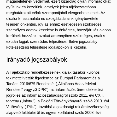
magánéletének védelmét, ezért kizárólag olyan információkat
gyűjtünk és kezelünk, amelyek jelen tájékozatatóban
meghatározott célok szempontjából elengedhetetlenek. Az
oldalunk használata és szolgáltatásaink igénybevétele
teljesen önkéntes, így az ehhez esetlegesen szükséges
személyes adatok kezelése is önkéntes, hozzájárulás alapon
kerülnek hozzánk, azokat amennyiben szükséges, csakis
ezután fogjuk szerződés teljesítése, illetve jogszabályi
kötelezettség teljesítése jogalapokon is kezelni.
Irányadó jogszabályok
A Tájékoztató rendelkezéseinek kialakításakor különös
tekintettel vettük figyelembe az Európai Parlament és a
Tanács 2016/679 Rendeletét („Általános Adatvédelmi
Rendelet” vagy „GDPR”), az információs önrendelkezési
jogról és az információszabadságról szóló 2011. évi CXII.
törvény („Infotv.”), a Polgári Törvénykönyvről szóló 2013. évi
V. törvény („Ptk.”), továbbá a gazdasági reklámtevékenység
alapvető feltételeiről és egyes korlátairól szóló 2008. évi