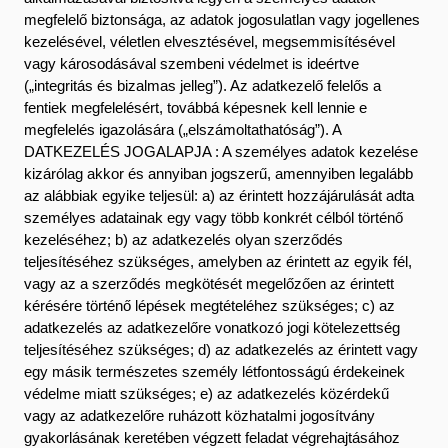
megfelelő biztonsága, az adatok jogosulatlan vagy jogellenes
kezelésével, véletlen elvesztésével, megsemmisítésével
vagy károsodásával szembeni védelmet is ideértve
(„integritás és bizalmas jelleg”). Az adatkezelő felelős a
fentiek megfelelésért, továbbá képesnek kell lennie e
megfelelés igazolására („elszámoltathatóság”). A
DATKEZELÉS JOGALAPJA : A személyes adatok kezelése
kizárólag akkor és annyiban jogszerű, amennyiben legalább
az alábbiak egyike teljesül: a) az érintett hozzájárulását adta
személyes adatainak egy vagy több konkrét célból történő
kezeléséhez; b) az adatkezelés olyan szerződés
teljesítéséhez szükséges, amelyben az érintett az egyik fél,
vagy az a szerződés megkötését megelőzően az érintett
kérésére történő lépések megtételéhez szükséges; c) az
adatkezelés az adatkezelőre vonatkozó jogi kötelezettség
teljesítéséhez szükséges; d) az adatkezelés az érintett vagy
egy másik természetes személy létfontosságú érdekeinek
védelme miatt szükséges; e) az adatkezelés közérdekű
vagy az adatkezelőre ruházott közhatalmi jogosítvány
gyakorlásának keretében végzett feladat végrehajtásához