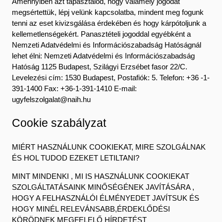
Amennyiben azt tapasztalod, hogy valamely jogodat
megsértettük, lépj velünk kapcsolatba, mindent meg fogunk
tenni az eset kivizsgálása érdekében és hogy kárpótoljunk a
kellemetlenségekért. Panasztételi jogoddal egyébként a
Nemzeti Adatvédelmi és Információszabadság Hatóságnál
lehet élni: Nemzeti Adatvédelmi és Információszabadság
Hatóság 1125 Budapest, Szilágyi Erzsébet fasor 22/C.
Levelezési cím: 1530 Budapest, Postafiók: 5. Telefon: +36 -1-
391-1400 Fax: +36-1-391-1410 E-mail:
ugyfelszolgalat@naih.hu
Cookie szabályzat
MIÉRT HASZNÁLUNK COOKIEKAT, MIRE SZOLGÁLNAK
ÉS HOL TUDOD EZEKET LETILTANI?
MINT MINDENKI , MI IS HASZNÁLUNK COOKIEKAT
SZOLGÁLTATÁSAINK MINŐSÉGÉNEK JAVÍTÁSÁRA ,
HOGY A FELHASZNÁLÓI ÉLMÉNYEDET JAVÍTSUK ÉS
HOGY MINÉL RELEVÁNSABB,ÉRDEKLŐDÉSI
KÖRÖDNEK MEGFELELŐ HÍRDETÉST