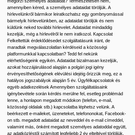
megőrzi személyes adataidat? Természetesen nem,
amennyiben kéred, a személyes adataidat töröljük. A
hírlevelünkről bármikor leiratkozhatsz egy gombnyomással
bármelyik hírlevelünkben, az adataidat töröljük és nem
küldünk neked további hírlevelet. Adataidat mindaddig
kezeljük, még a hírlevélről le nem iratkozol. Kapcsolat
Felkeltettük érdeklődésedet szolgáltatásunk iránt, de
maradtak megválaszolatlan kérdéseid a közösségi
platformunkkal kapcsolatban? Tedd fel nekünk
elérhetőségeink egyikén. Adataidat bizalmasan kezeljük,
azokat hozzájárulásod alapján a polgári jogi igény
érvényesíthetőségének elévülési idejéig őrizzük meg, ez a
hatályos jogszabályok alapján 5 év. Ügyfélkapcsolatok és
egyéb adatkezelések Amennyiben szolgáltatásaink
igénybevétele során kérdés merülne fel, esetleg problémád
lenne, a honlapon megadott módokon (telefon, e-mail,
közösségi oldalak stb.) kapcsolatba léphetsz velünk. A
beérkezett e-maileket, üzeneteket, telefononokat, Facebook-
on stb. megadott adataidat az neveddel és e-mail címeddel,
valamint más, önként megadott személyes adatoddal együtt,
az adatközléstől számított legfeljebb 2 év elteltével törlöljük.