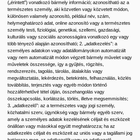
(„érintett”) vonatkozó bármely információ; azonosítható az a
természetes személy, aki közvetlen vagy közvetett módon,
különösen valamely azonosító, például név, szám,
helymeghatározó adat, online azonosító vagy a természetes
személy testi, fiziológiai, genetikai, szellemi, gazdasági,
kulturális vagy szociális azonosságára vonatkozó egy vagy
több tényező alapján azonosítható; 2. „adatkezelés”: a
személyes adatokon vagy adatállományokon automatizált
vagy nem automatizált módon végzett bármely művelet vagy
műveletek összessége, így a gyűjtés, rögzítés,
rendszerezés, tagolás, tárolás, átalakítás vagy
megváltoztatás, lekérdezés, betekintés, felhasználás, közlés
továbbítás, terjesztés vagy egyéb módon történő
hozzáférhetővé tétel útján, összehangolás vagy
összekapcsolás, korlátozás, törlés, illetve megsemmisítés;
3. „adatkezelő”: az a természetes vagy jogi személy,
közhatalmi szerv, ügynökség vagy bármely egyéb szerv,
amely a személyes adatok kezelésének céljait és eszközeit
önállóan vagy másokkal együtt meghatározza; ha az
adatkezelés céljait és eszközeit az uniós vagy a tagállami jog
határozza meg, az adatkezelőt vagy az adatkezelő