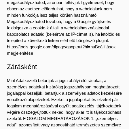
megakadályozhatod, azonban felhívjuk figyelmedet, hogy
ebben az esetben előfordulhat, hogy a weboldalunk nem
minden funkciója lesz teljes körűen használható.
Megakadályozhatod továbbá, hogy a Google gyűjtse és
feldolgozza a cookie-k általi, a weboldalhasználatoddal
kapcsolatos adataid (beleértve az IP-címet is), ha letöltöd és
telepíted a következő linken elérhető böngésző plugint.
https://tools.google.com/dlpage/gaoptout?hl=huBeállítások
megjelenítése
Zárásként
Mint Adatkezelő betartjuk a jogszabályi előírásokat, a
személyes adatokat kizárólag jogszabályban meghatározott
jogalappal kezeljük, betartjuk a személyes adatok kezelésére
vonatkozó alapelveket. Ezeket a jogalapokat és elveket pár
fogalom meghatározásával együtt adatkezelési tájékoztatónk
végére összegyűjtöttük neked, hogy akár itt is tájékozódhass
ezekről. F OGALOM MEGHATÁROZÁSOK 1. „személyes
adat”: azonosított vagy azonosítható természetes személyre