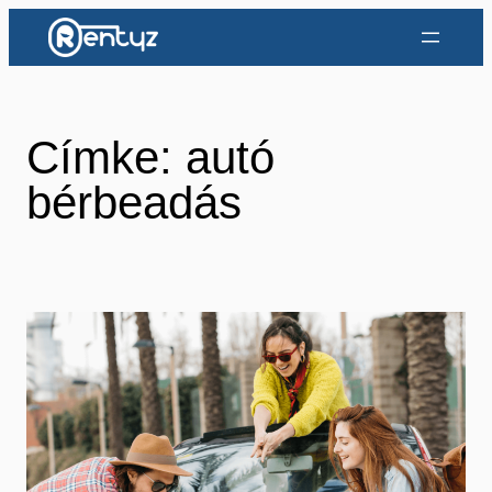
Ugrás
a
tartalomhoz
Címke:
autó
bérbeadás