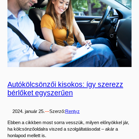
Autókölcsönzői kisokos: így szerezz
bérlőket egyszerűen
2024. január 25.
—
Szerző:
Rentyz
Ebben a cikkben most sorra vesszük, milyen előnyökkel jár,
ha kölcsönzőoldalra viszed a szolgáltatásodat – akár a
honlapod mellett is.