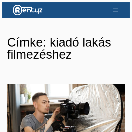
Ugrás
a
tartalomhoz
Címke:
kiadó lakás
filmezéshez